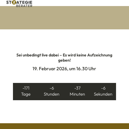
Sei unbedingt live dabei – Es wird keine Aufzeichnung
geben!
19. Februar 2026, um 16.30 Uhr
-171
-6
-37
-6
Tage
Stunden
Minuten
Sekunden